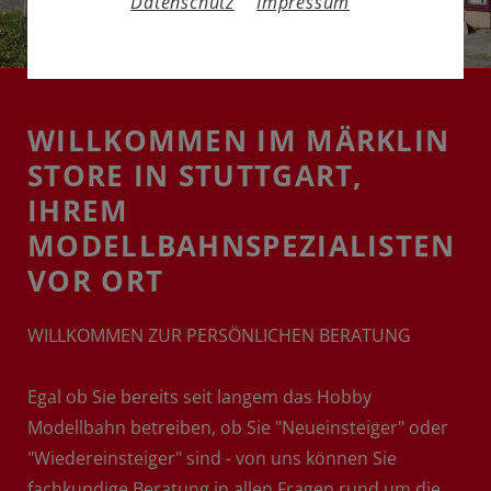
Datenschutz
Impressum
WILLKOMMEN IM MÄRKLIN
STORE IN STUTTGART,
IHREM
MODELLBAHNSPEZIALISTEN
VOR ORT
WILLKOMMEN ZUR PERSÖNLICHEN BERATUNG
Egal ob Sie bereits seit langem das Hobby
Modellbahn betreiben, ob Sie "Neueinsteiger" oder
"Wiedereinsteiger" sind - von uns können Sie
fachkundige Beratung in allen Fragen rund um die