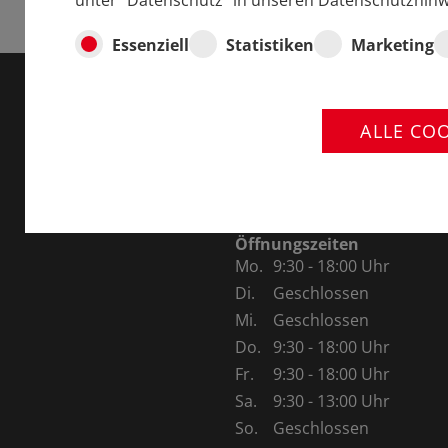
unter "Datenschutz" in unseren Datenschutzhinw
Essenziell
Statistiken
Marketing
Märklin-Store Stuttgart, S
ALLE CO
Löffelstraße 22
70597 Stuttgart-Degerloch,
Telefon:
0711-758 64 339
maerklinstorestuttgart@mo
Öffnungszeiten
Mo.
9:30 - 18:00 Uhr
Di.
Geschlossen
Mi.
Geschlossen
Do.
9:30 - 18:00 Uhr
Fr.
9:30 - 18:00 Uhr
Sa.
9:30 - 13:00 Uhr
So.
Geschlossen