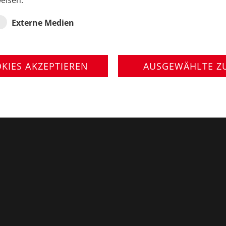
eisen.
Externe Medien
tuttgart-Degerloch
OKIES AKZEPTIEREN
AUSGEWÄHLTE Z
 Deutschland
dellbahnen.store